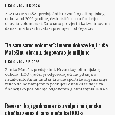
ILKO ĆIMIĆ
/ 11.5.2026.
ZLATKO MATEŠA, predsjednik Hrvatskog olimpijskog
odbora od 2002. godine, često ističe da tu funkciju
obavlja volonterski. Zato smo provjerili kakvu imovinu
danas ima bivši hrvatski premijer i od čega živi.
"Ja sam samo volonter": Imamo dokaze koji ruše
Matešinu obranu, dogovarao je milijune
ILKO ĆIMIĆ
/ 6.5.2026.
Zlatko Mateša, predsjednik Hrvatskog olimpijskog
odbora (HOO), jučer je odgovarajući na pitanja o
nezakonitostima unutar krovne sportske organizacije
rekao da ne namjerava podnijeti ostavku te da je za
financijsko poslovanje odgovoran glavni tajnik HOO-a.
Revizori koji godinama nisu vidjeli milijunsku
pljačku zaposlili sina moćnika HOO-a