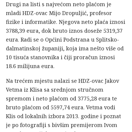
Drugi na listi s najvećom neto plaćom je
mladi HDZ-ovac Mijo Dropuljić, profesor
fizike i informatike. Njegova neto plaća iznosi
3788,39 eura, dok bruto iznos doseže 5319,37
eura. Radi se o Općini Podstrana u Splitsko-
dalmatinskoj županiji, koja ima nešto više od
10 tisuća stanovnika i čiji proračun iznosi
18.6 milijuna eura.
Na trećem mjestu nalazi se HDZ-ovac Jakov
Vetma iz Klisa sa srednjom stručnom
spremom i neto plaćom od 3775,28 eura te
bruto plaćom od 5597,74 eura. Vetma vodi
Klis od lokalnih izbora 2013. godine i poznat
je po fotografiji s bivšim premijerom Ivom