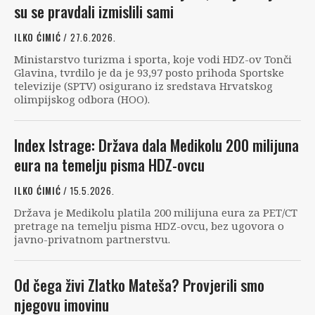
su se pravdali izmislili sami
ILKO ĆIMIĆ
/ 27.6.2026.
Ministarstvo turizma i sporta, koje vodi HDZ-ov Tonči
Glavina, tvrdilo je da je 93,97 posto prihoda Sportske
televizije (SPTV) osigurano iz sredstava Hrvatskog
olimpijskog odbora (HOO).
Index Istrage: Država dala Medikolu 200 milijuna
eura na temelju pisma HDZ-ovcu
ILKO ĆIMIĆ
/ 15.5.2026.
Država je Medikolu platila 200 milijuna eura za PET/CT
pretrage na temelju pisma HDZ-ovcu, bez ugovora o
javno-privatnom partnerstvu.
Od čega živi Zlatko Mateša? Provjerili smo
njegovu imovinu