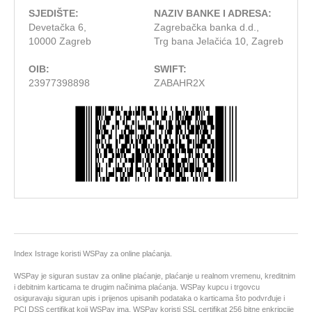
SJEDIŠTE:
NAZIV BANKE I ADRESA:
Devetačka 6,
Zagrebačka banka d.d.,
10000 Zagreb
Trg bana Jelačića 10, Zagreb
OIB:
SWIFT:
23977398898
ZABAHR2X
Index Istrage koristi WSPay za online plaćanja.
WSPay je siguran sustav za online plaćanje, plaćanje u realnom vremenu, kreditnim
i debitnim karticama te drugim načinima plaćanja. WSPay kupcu i trgovcu
osiguravaju siguran upis i prijenos upisanih podataka o karticama što podvrđuje i
PCI DSS certifikat koji WSPay ima. WSPay koristi SSL certifikat 256 bitne enkripcije